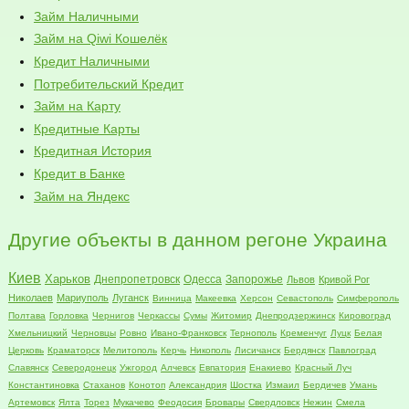
Займ Наличными
Займ на Qiwi Кошелёк
Кредит Наличными
Потребительский Кредит
Займ на Карту
Кредитные Карты
Кредитная История
Кредит в Банке
Займ на Яндекс
Другие объекты в данном регоне Украина
Киев
Харьков
Днепропетровск
Одесса
Запорожье
Львов
Кривой Рог
Николаев
Мариуполь
Луганск
Винница
Макеевка
Херсон
Севастополь
Симферополь
Полтава
Горловка
Чернигов
Черкассы
Сумы
Житомир
Днепродзержинск
Кировоград
Хмельницкий
Черновцы
Ровно
Ивано-Франковск
Тернополь
Кременчуг
Луцк
Белая
Церковь
Краматорск
Мелитополь
Керчь
Никополь
Лисичанск
Бердянск
Павлоград
Славянск
Северодонецк
Ужгород
Алчевск
Евпатория
Енакиево
Красный Луч
Константиновка
Стаханов
Конотоп
Александрия
Шостка
Измаил
Бердичев
Умань
Артемовск
Ялта
Торез
Мукачево
Феодосия
Бровары
Свердловск
Нежин
Смела