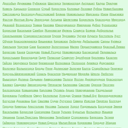
Дрогобыч
Дружковка
Рубежное
Шахтерск
Червоноград
Антрацит
Калуш
Прилуки
Ковель
Харцызск
Снежное
Стрый
Коростень
Коломыя
Лозовая
Лубны
Новая Каховка
Светловодск
Белгород-Днестровский
Брянка
Нововолынск
Марганец
Изюм
Ильичевск
Фастов
Желтые Воды
Энергодар
Ахтырка
Шепетовка
Борисполь
Краснодон
Миргород
Джанкой
Вознесенск
Токмак
Каховка
Южноукраинск
Жмеринка
Дубно
Кузнецовск
Борислав
Васильков
Самбор
Ясиноватая
Ирпень
Славута
Боярка
Доброполье
Синельниково
Староконстантинов
Глухов
Трускавец
Чугуев
Алушта
Костополь
Хуст
Обухов
Красноперекопск
Вишневое
Кировское
Лебедин
Дебальцево
Сарны
Купянск
Хмельник
Чортков
Саки
Балаклея
Золотоноша
Малин
Першотравенск
Красный Лиман
Берегово
Канев
Селидово
Новый Роздол
Новояворовск
Бахчисарай
Перевальск
Коростышев
Виноградов
Гадяч
Попасная
Славутич
Здолбунов
Кролевец
Казатин
Гайсин
Цюрупинск
Килия
Кременная
Волноваха
Полонное
Армянск
Докучаевск
Волочиск
Вольногорск
Броды
Рени
Долинская
Золочев
Балта
Старобельск
Геническ
Корсунь-Шевченковский
Сокаль
Красилов
Надворная
Мерефа
Шпола
Люботин
Вышгород
Долина
Ладыжин
Амвросиевка
Пологи
Яготин
Днепрорудное
Красноград
Бахмач
Скадовск
Звенигородка
Пятихатки
Калиновка
Сватово
Орехов
Песочин
Белозерское
Ковшаровка
Карловка
Путивль
Арциз
Новоукраинка
Раздельная
Бережаны
Гуляйполе
Овруч
Белополье
Угледар
Очаков
Новый Буг
Верхнеднепровск
Богуслав
Дунаевцы
Бар
Свалява
Судак
Лутугино
Сквира
Изяслав
Пирятин
Болград
Городок
Киверцы
Апостолово
Носовка
Тальное
Хорол
Радомышль
Богодухов
Змиев
Васильевка
Берислав
Снигиревка
Рахов
Тульчин
Бурштын
Вольнянск
Жашков
Украинка
Голая Пристань
Мироновка
Теребовля
Сторожинец
Березань
Тетиев
Гайворон
Новомиргород
Новая Одесса
Малая Виска
Корюковка
Городня
Збараж